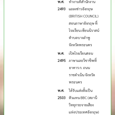
พ.ศ.
ทำงานที่สำนักงาน
2493
แถลงข่าวอังกฤษ
(BRITISH COUNCIL)
สอนภาษาอังกฤษ ที่
โรงเรียน เขียนนิวาสน์
ตำบลบางลำพู
จังหวัดพระนคร
พ.ศ.
เปิดโรงเรียนสอน
2495
ภาษาและวิชาชีพที่
อาคาร ก. ถนน
ราชดำเนิน จังหวัด
พระนคร
พ.ศ.
ได้รับแต่งตั้งเป็น
2503
ตัวแทน BBC (สถานี
วิทยุกระจายเสียง
แห่งประเทศอังกฤษ)