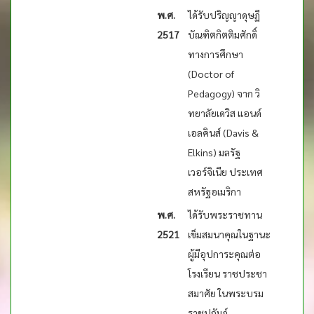
พ.ศ.
ได้รับปริญญาดุษฏี
2517
บัณฑิตกิตติมศักดิ์
ทางการศึกษา
(Doctor of
Pedagogy) จาก วิ
ทยาลัยเดวิส แอนด์
เอลคินส์ (Davis &
Elkins) มลรัฐ
เวอร์จิเนีย ประเทศ
สหรัฐอเมริกา
พ.ศ.
ได้รับพระราชทาน
2521
เข็มสมนาคุณในฐานะ
ผู้มีอุปการะคุณต่อ
โรงเรียน ราชประชา
สมาศัย ในพระบรม
ราชูปถัมภ์