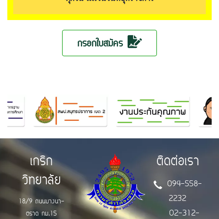
กรอกใบสมัคร
เกริก
ติดต่อเรา
วิทยาลัย
094-558-
2232
18/9 ถนนบางนา-
02-312-
ตราด กม.15