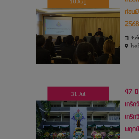
โครง
10 Aug
ก่อนฝ
2568
วันท
โรงเร
47 ปี
31 Jul
เกริกว
เกริก
พฤกษ์