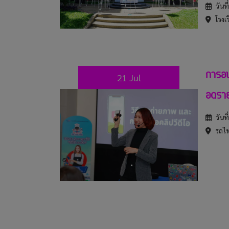
วันท
โรงเร
การอบ
21 Jul
อดราย
วันท
รถไฟ