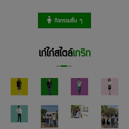
กิจกรรมอื่น ๆ
เก๋ไก๋สไตล์
เกริก