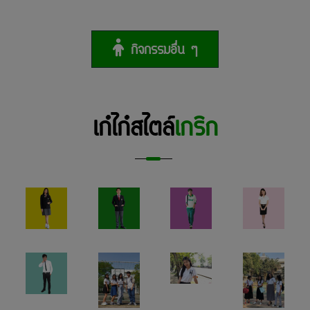
กิจกรรมอื่น ๆ
เก๋ไก๋สไตล์
เกริก